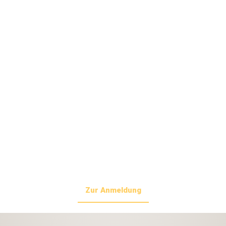
schon Erfahrung mitbringst. Teste verschiedene Boards von
Dupwake
, hol dir Tipps von den Pros und hab einfach eine
richtig gute Zeit.
Wann:
13. Juli und 7. September, jeweils von 10 bis 12 Uhr
Treffpunkt:
9:30 Uhr, Turncable, Thannhausen
(Eigenanreise)
Das erwartet dich:
Wakeboard-Coaching durch erfahrene Coaches, Testboards
von Dupwake, Leihweste und Leihhelm inklusive, Zwei
Stunden voller Spaß, Adrenalin und Wassersportfeeling
Kosten:
40€ pro Person
– Barzahlung vor Ort
Zur Anmeldung