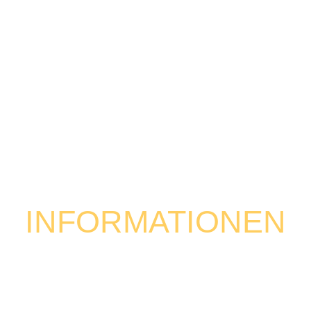
INFORMATIONEN
Du stehst auf Action und hast Lust auf was Neues? Dann
schnapp dir ein Board und komm mit uns aufs Wasser! Bei
unserem Wakeboard-Event im
Turncable Thannhausen
zeigen dir erfahrene Coaches, wie du übers Wasser fliegst –
ganz egal, ob du zum ersten Mal auf dem Board stehst oder